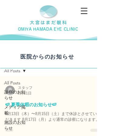
OMIYA HAMADA EYE CLINIC
医院から
の
お知らせ
お知らせ
All Posts
All Posts
スタッフ
診察のお知
7月11日
らせ
🍉 夏季休暇のお知らせ🍉
メディア掲
載
8月13日（木）〜8月15日（土）まで休診とさせていた
だきます 8月17日（月）より通常の診察になります。
施設のお知
らせ