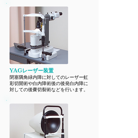
YAGレーザー装置
閉塞隅角緑内障に対してのレーザー虹
彩切開術や白内障術後の後発白内障に
対しての後嚢切裂術などを行います。