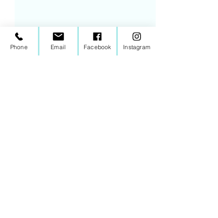
Phone
Email
Facebook
Instagram
代診のお知らせ
7月13日（月）、10月19日
（月） 午前 代診：齊藤先生
受付 12:00まで
〒331-0052
9月より土曜日
埼玉県さいたま市西区三橋6-607-1
わります
TEL：048-620-7777
FAX：048-620-7744